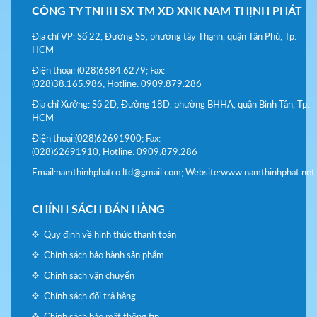
CÔNG TY TNHH SX TM XD XNK NAM THỊNH PHÁT
Địa chỉ VP: Số 22, Đường S5, phường tây Thạnh, quận Tân Phú, Tp.
HCM
Điện thoại:
(028)6
684.6279; Fax:
(028)38.165.986; Hotline: 0909.879.286
Địa chỉ Xưởng: Số 2D, Đường 18D, phường BHHA, quận Bình Tân, Tp.
HCM
Điện thoại:(028)62691900; Fax:
(028)
6
2691910; Hotline: 0909.879.286
Email:
namthinhphatco.ltd@gmail.com;
Website:
www.namthinhphat.net
CHÍNH SÁCH BÁN HÀNG
Quy định về hình thức thanh toán
Chính sách bảo hành sản phẩm
Chính sách vận chuyển
Chính sách đổi trả hàng
Chính sách bảo mật thông tin