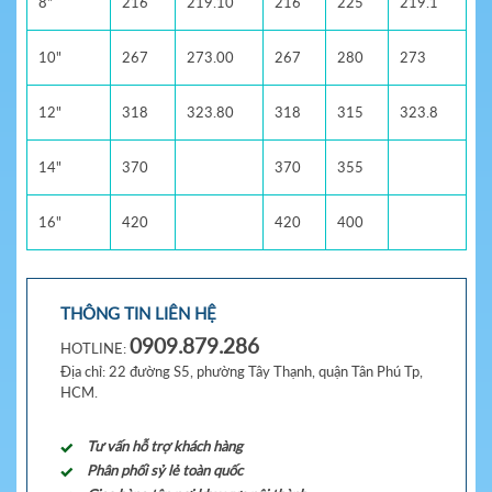
8"
216
219.10
216
225
219.1
10"
267
273.00
267
280
273
12"
318
323.80
318
315
323.8
14"
370
370
355
16"
420
420
400
THÔNG TIN LIÊN HỆ
0909.879.286
HOTLINE:
Địa chỉ: 22 đường S5, phường Tây Thạnh, quận Tân Phú Tp,
HCM.
Tư vấn hỗ trợ khách hàng
Phân phối sỷ lẻ toàn quốc