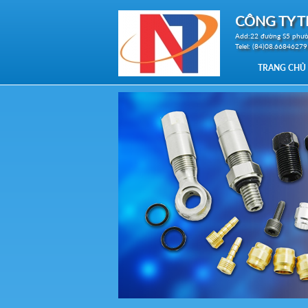
CÔNG TY T
Add:22 đường S5 phườ
Telel: (84)08.6684627
TRANG CHỦ