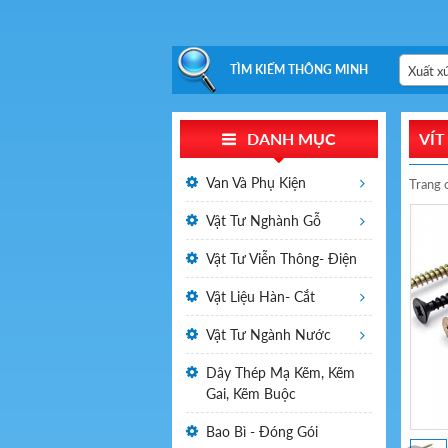
TÌM KIẾM THÔNG MINH
Xuất x
DANH MỤC
VÍT
Van Và Phụ Kiện
Trang 
Vật Tư Nghành Gỗ
Vật Tư Viễn Thông- Điện
Vật Liệu Hàn- Cắt
Vật Tư Ngành Nước
Dây Thép Mạ Kẽm, Kẽm
Gai, Kẽm Buộc
Bao Bì - Đóng Gói