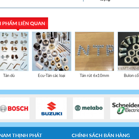
 PHẨM LIÊN QUAN
Tán dù
Ecu-Tán các loại
Tán rút 6x10mm
Bulon c
 NAM THỊNH PHÁT
CHÍNH SÁCH BÁN HÀNG