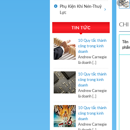
Phụ Kiện Khí Nén-Thuỷ
Lực
CHI
TIN TỨC
10 Quy tắc thành
Tên
công trong kinh
phẩ
doanh
Andrew Carnegie
là doanh [..]
10 Quy tắc thành
công trong kinh
doanh
Andrew Carnegie
là doanh [..]
10 Quy tắc thành
công trong kinh
doanh
Andrew Carnegie
là doanh [..]