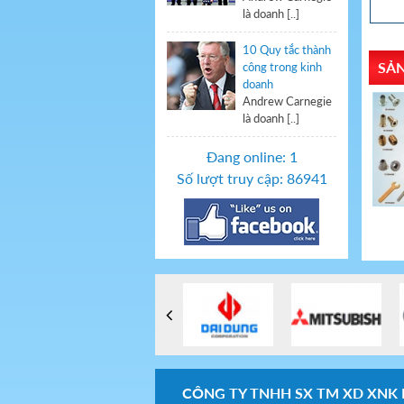
là doanh [..]
10 Quy tắc thành
SẢN
công trong kinh
doanh
Andrew Carnegie
là doanh [..]
Đang online:
1
Số lượt
truy cập
:
8
6
9
4
1
Tán rút 6x10mm
Bulon cổ vuông
Bulon cấp bền 8.8
CÔNG TY TNHH SX TM XD XNK