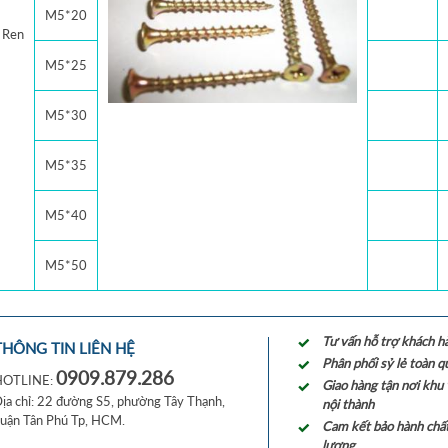
M5*20
 Ren
M5*25
M5*30
M5*35
M5*40
M5*50
Tư vấn hỗ trợ khách h
THÔNG TIN LIÊN HỆ
Phân phối sỷ lẻ toàn q
0909.879.286
HOTLINE:
Giao hàng tận nơi khu
ịa chỉ: 22 đường S5, phường Tây Thạnh,
nội thành
uận Tân Phú Tp, HCM.
Cam kết bảo hành chấ
lượng