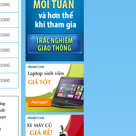
1000
1000
1000
1000
1000
1000
àng
uốc
 vực
t